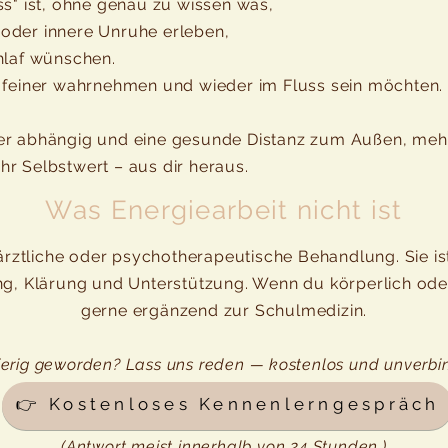
ss" ist, ohne genau zu wissen was,
oder innere Unruhe erleben,
hlaf wünschen.
, feiner wahrnehmen und wieder im Fluss sein möchten.
er abhängig und eine gesunde Distanz zum Außen, mehr
r Selbstwert – aus dir heraus.
Was Energiearbeit nicht ist
r ärztliche oder psychotherapeutische Behandlung. Sie i
ng, Klärung und Unterstützung. Wenn du körperlich oder 
gerne ergänzend zur Schulmedizin.
erig geworden? Lass uns reden — kostenlos und unverbin
👉 Kostenloses Kennenlerngespräch
(Antwort meist innerhalb von 24 Stunden.)