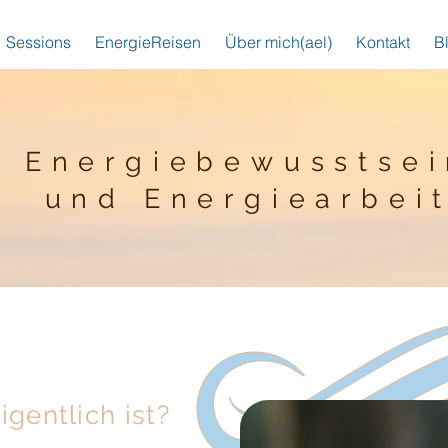
Sessions
EnergieReisen
Über mich(ael)
Kontakt
B
Energiebewusstsei
und Energiearbei
n
gentlich ist?​