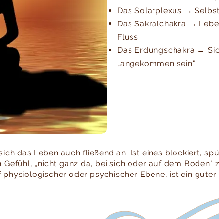
Das Solarplexus → Selbstv
Das Sakralchakra → Lebens
Fluss
Das Erdungschakra → Sic
„angekommen sein"
 sich das Leben auch fließend an. Ist eines blockiert, sp
n Gefühl, „nicht ganz da, bei sich oder auf dem Boden" z
f physiologischer oder psychischer Ebene, ist ein gute