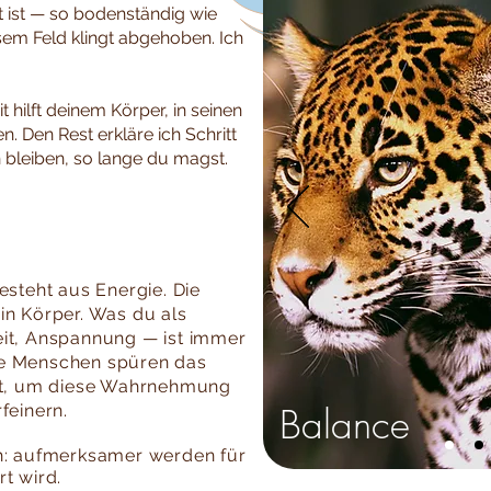
eit ist — so bodenständig wie
esem Feld klingt abgehoben. Ich
 hilft deinem Körper, in seinen
. Den Rest erkläre ich Schritt
h bleiben, so lange du magst.
esteht aus Energie. Die
in Körper. Was du als
eit, Anspannung — ist immer
he Menschen spüren das
eit, um diese Wahrnehmung
Balance
feinern.
ch: aufmerksamer werden für
t wird.