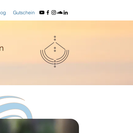
log
Gutschein
n
t