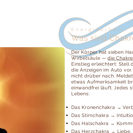
Energiearbeit
Was sind Chakr
Der Körper hat sieben Ha
Wirbelsäule —
die Chakr
Einstieg erleichtert: Stell
die Anzeigen im Auto vor.
nicht drüber nach. Meldet
etwas Aufmerksamkeit br
einwandfrei läuft. Jedes s
Lebens:
Das Kronenchakra → Ver
Das Stirnchakra → Intuit
Das Halschakra → Kommun
Das Herzchakra → Liebe, 