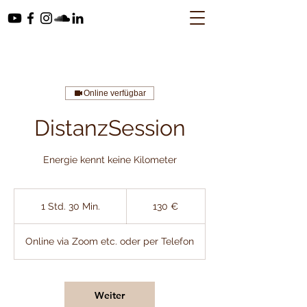
Online verfügbar
DistanzSession
Energie kennt keine Kilometer
130
Euro
1 Std. 30 Min.
1
130 €
S
t
Online via Zoom etc. oder per Telefon
d
3
0
M
Weiter
i